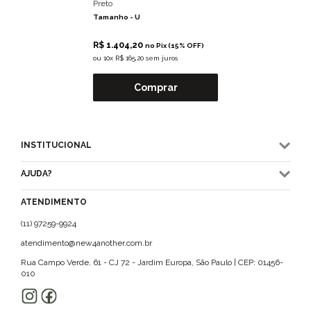
Preto
Tamanho -
U
R$ 1.404,20
no Pix (15% OFF)
ou
10x R$ 165,20 sem juros
Comprar
INSTITUCIONAL
AJUDA?
ATENDIMENTO
(11) 97259-9924
atendimento@new4another.com.br
Rua Campo Verde, 61 - CJ 72 - Jardim Europa, São Paulo | CEP: 01456-
010