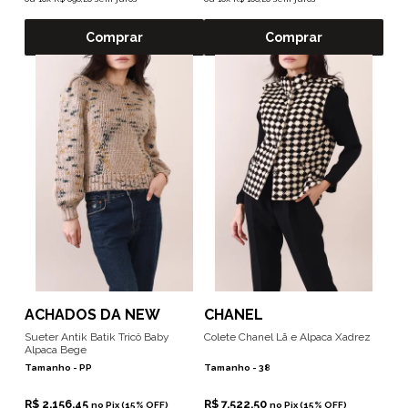
Comprar
Comprar
ACHADOS DA NEW
CHANEL
Sueter Antik Batik Tricô Baby
Colete Chanel Lã e Alpaca Xadrez
Alpaca Bege
Tamanho -
PP
Tamanho -
38
R$ 2.156,45
R$ 7.522,50
no Pix (15% OFF)
no Pix (15% OFF)