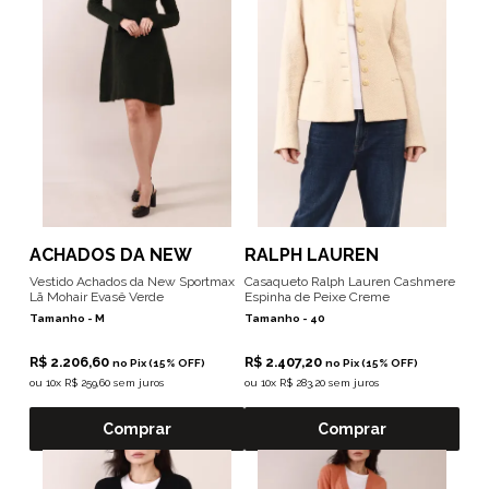
ACHADOS DA NEW
RALPH LAUREN
Vestido Achados da New Sportmax
Casaqueto Ralph Lauren Cashmere
Lã Mohair Evasê Verde
Espinha de Peixe Creme
Tamanho -
M
Tamanho -
40
R$ 2.206,60
R$ 2.407,20
no Pix (15% OFF)
no Pix (15% OFF)
ou
10x R$ 259,60 sem juros
ou
10x R$ 283,20 sem juros
Comprar
Comprar