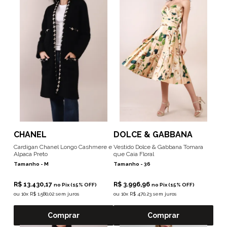
CHANEL
DOLCE & GABBANA
Cardigan Chanel Longo Cashmere e
Vestido Dolce & Gabbana Tomara
Alpaca Preto
que Caia Floral
Tamanho -
M
Tamanho -
36
R$ 13.430,17
R$ 3.996,96
no Pix (15% OFF)
no Pix (15% OFF)
ou
10x R$ 1.580,02 sem juros
ou
10x R$ 470,23 sem juros
Comprar
Comprar