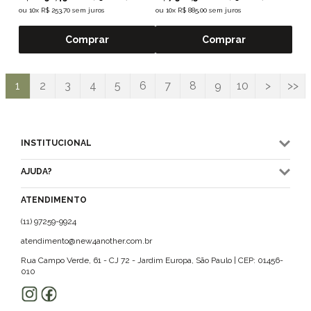
ou
10x R$ 253,70 sem juros
ou
10x R$ 885,00 sem juros
Comprar
Comprar
1
2
3
4
5
6
7
8
9
10
>
>>
INSTITUCIONAL
AJUDA?
ATENDIMENTO
(11) 97259-9924
atendimento@new4another.com.br
Rua Campo Verde, 61 - CJ 72 - Jardim Europa, São Paulo | CEP: 01456-
010