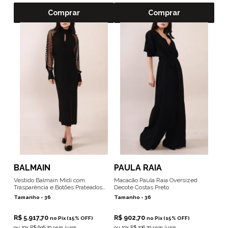
Comprar
Comprar
BALMAIN
PAULA RAIA
Vestido Balmain Midi com
Macacão Paula Raia Oversized
Trasparência e Botões Prateados
Decote Costas Preto
Preto
Tamanho -
36
Tamanho -
36
R$ 5.917,70
R$ 902,70
no Pix (15% OFF)
no Pix (15% OFF)
ou
10x R$ 696,20 sem juros
ou
10x R$ 106,20 sem juros