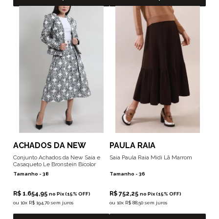
ACHADOS DA NEW
PAULA RAIA
Conjunto Achados da New Saia e
Saia Paula Raia Midi Lã Marrom
Casaqueto Le Bronstein Bicolor
Tamanho -
38
Tamanho -
36
R$ 1.654,95
R$ 752,25
no Pix (15% OFF)
no Pix (15% OFF)
ou
10x R$ 194,70 sem juros
ou
10x R$ 88,50 sem juros