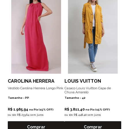
CAROLINA HERRERA
LOUIS VUITTON
Vestido Carolina Herrera Longo Pink
Casaco Louis Vuitton Capa de
Chuva Amarelo
Tamanho -
PP
Tamanho -
42
R$ 1.985,94
R$ 3.811,40
no Pix (15% OFF)
no Pix (15% OFF)
ou
10x R$ 233,64 sem juros
ou
10x R$ 448,40 sem juros
Comprar
Comprar