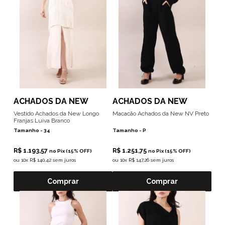
ACHADOS DA NEW
ACHADOS DA NEW
Vestido Achados da New Longo
Macacão Achados da New NV Preto
Franjas Luiva Branco
Tamanho -
34
Tamanho -
P
R$ 1.193,57
R$ 1.251,75
no Pix (15% OFF)
no Pix (15% OFF)
ou
10x R$ 140,42 sem juros
ou
10x R$ 147,26 sem juros
Comprar
Comprar