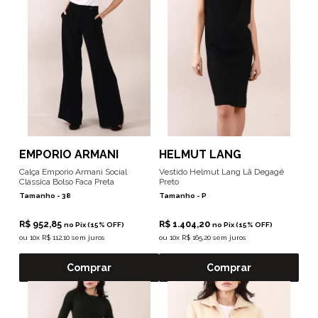
EMPORIO ARMANI
HELMUT LANG
Calça Emporio Armani Social
Vestido Helmut Lang Lã Degagê
Clássica Bolso Faca Preta
Preto
Tamanho -
38
Tamanho -
P
R$ 952,85
R$ 1.404,20
no Pix (15% OFF)
no Pix (15% OFF)
ou
10x R$ 112,10 sem juros
ou
10x R$ 165,20 sem juros
Comprar
Comprar