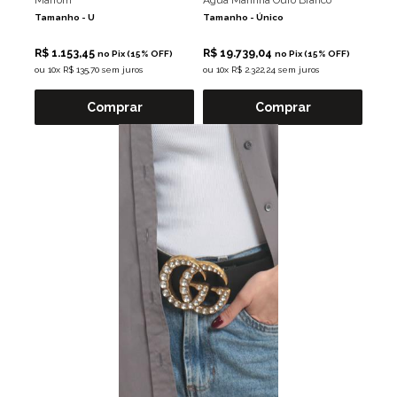
Marrom
Agua Marinha Ouro Branco
Tamanho -
U
Tamanho -
Único
R$ 1.153,45
R$ 19.739,04
no Pix (15% OFF)
no Pix (15% OFF)
ou
10x R$ 135,70 sem juros
ou
10x R$ 2.322,24 sem juros
Comprar
Comprar