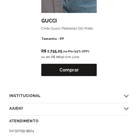
GUCCI
Cinto Gucci Pedrarias GG Preto
Tamanho -
PP
R$ 1.755,25
no Pix (15% OFF)
ou
10x R$ 206,50 sem juros
Comprar
INSTITUCIONAL
AJUDA?
ATENDIMENTO
(11) 97259-9924