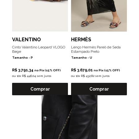
VALENTINO
HERMÈS
Cinto Valentino Leopard VLOGO
Lenço Hermès Pareô de Seda
Bege
Estampado Preto
Tamanho -
P
Tamanho -
U
R$ 3.791,34
R$ 3.679,01
no Pix (15% OFF)
no Pix (15% OFF)
ou
10x R$ 446,04 sem juros
ou
10x R$ 432,82 sem juros
Comprar
Comprar