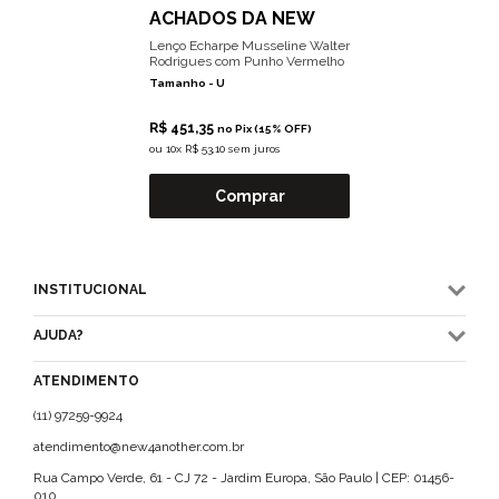
ACHADOS DA NEW
Lenço Echarpe Musseline Walter
Rodrigues com Punho Vermelho
Tamanho -
U
R$ 451,35
no Pix (15% OFF)
ou
10x R$ 53,10 sem juros
Comprar
INSTITUCIONAL
AJUDA?
ATENDIMENTO
(11) 97259-9924
atendimento@new4another.com.br
Rua Campo Verde, 61 - CJ 72 - Jardim Europa, São Paulo | CEP: 01456-
010