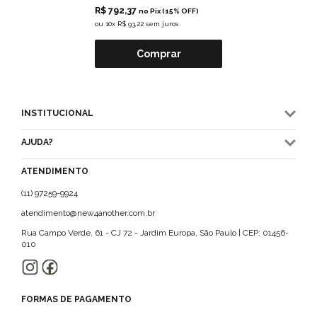
R$ 792,37
no Pix (15% OFF)
ou
10x R$ 93,22 sem juros
Comprar
INSTITUCIONAL
AJUDA?
ATENDIMENTO
(11) 97259-9924
atendimento@new4another.com.br
Rua Campo Verde, 61 - CJ 72 - Jardim Europa, São Paulo | CEP: 01456-
010
FORMAS DE PAGAMENTO