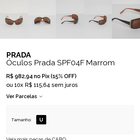
PRADA
Óculos Prada SPF04F Marrom
R$ 982,94
no Pix (15% OFF)
ou
10x R$ 115,64 sem juros
Ver Parcelas
U
Tamanho:
Veja mais peças de
CABO