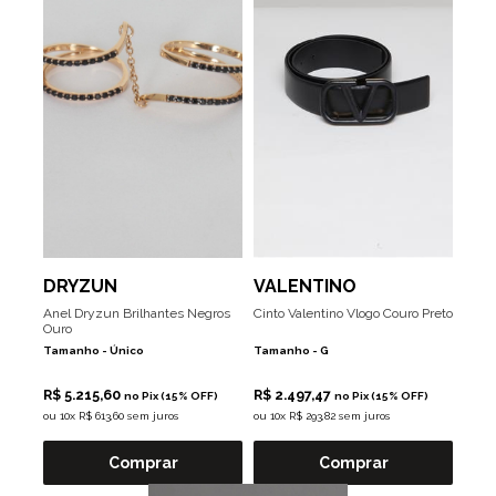
DRYZUN
VALENTINO
Anel Dryzun Brilhantes Negros
Cinto Valentino Vlogo Couro Preto
Ouro
Tamanho -
Único
Tamanho -
G
R$ 5.215,60
R$ 2.497,47
no Pix (15% OFF)
no Pix (15% OFF)
ou
10x R$ 613,60 sem juros
ou
10x R$ 293,82 sem juros
Comprar
Comprar