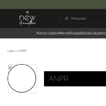
Nunca Usados
Marcas
Roupas
Bolsas
Calçados
Loja >> ANPR
ANPR