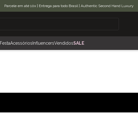
Parcele em até 10x | Entrega para todo Brasil | Authentic Second Hand Luxury
Festa
Acessórios
Influencers
Vendidos
SALE