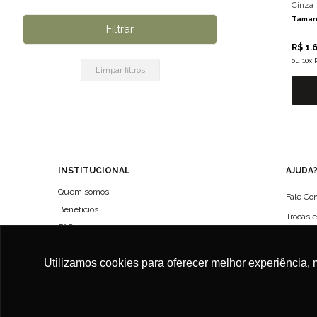
Cinza
Taman
R$ 1.
ou
10x 
INSTITUCIONAL
AJUDA
Quem somos
Fale Co
Benefícios
Trocas 
FAQ
Políticas de entregas
Utilizamos cookies para oferecer melhor experiência, 
Política de Privacidade
Termo de Uso