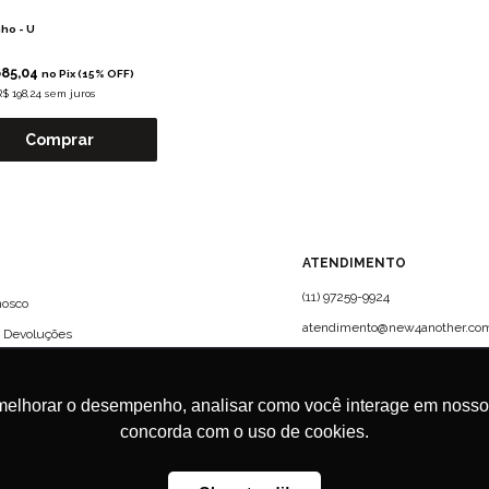
ho -
U
685,04
no Pix (15% OFF)
R$ 198,24 sem juros
Comprar
?
ATENDIMENTO
(11) 97259-9924
nosco
atendimento@new4another.com
e Devoluções
Rua Campo Verde, 61 - CJ 72 -
Jardim Europa, São Paulo | CEP:
01456-010
melhorar o desempenho, analisar como você interage em nosso sit
concorda com o uso de cookies.