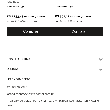
Alça Rosa
Tamanho -
38
Tamanho -
40
R$ 1.153,45
R$ 391,17
no Pix (15% OFF)
no Pix (15% OFF)
ou
10x R$ 135,70 sem juros
ou
10x R$ 46,02 sem juros
Comprar
Comprar
INSTITUCIONAL
AJUDA?
ATENDIMENTO
(11) 97259-9924
atendimento@new4another.com.br
Rua Campo Verde, 61 - CJ 72 - Jardim Europa, São Paulo | CEP: 01456-
010