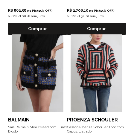
R$ 862,58
R$ 2.708,10
no Pix (15% OFF)
no Pix (15% OFF)
ou
10x R$ 101,48 sem juros
ou
10x R$ 318,60 sem juros
Comprar
Comprar
BALMAIN
PROENZA SCHOULER
Saia Balmain Mini Tweed com Lurex
Casaco Proenza Schouler Tricô com
Bicolor
Capuz Listrado