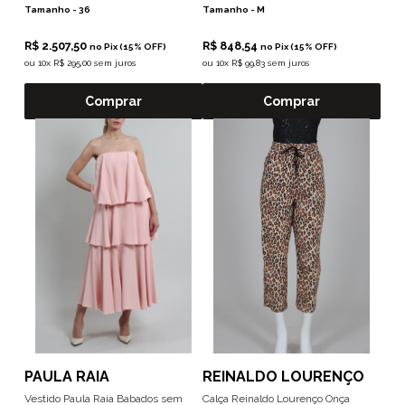
Tamanho -
36
Tamanho -
M
R$ 2.507,50
R$ 848,54
no Pix (15% OFF)
no Pix (15% OFF)
ou
10x R$ 295,00 sem juros
ou
10x R$ 99,83 sem juros
Comprar
Comprar
PAULA RAIA
REINALDO LOURENÇO
Vestido Paula Raia Babados sem
Calça Reinaldo Lourenço Onça