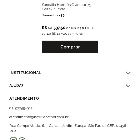
Sandália Hermès Glamour 75
Calfskin Preta
Tamanho -
39
R$ 12.537,50
no Pix (15% OFF)
ou
10x R$ 1.475,00 sem juros
Comprar
INSTITUCIONAL
AJUDA?
ATENDIMENTO
(11) 97259-9924
atendimento@new4another.com.br
Rua Campo Verde, 61 - CJ 72 - Jardim Europa, São Paulo | CEP: 01456-
010