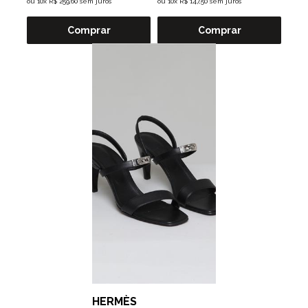
ou
10x R$ 259,60 sem juros
ou
10x R$ 147,50 sem juros
Comprar
Comprar
HERMÈS