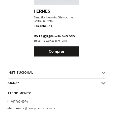
HERMÈS
Sandália Hermès Glamour 75
Calfskin Preta
Tamanho -
39
R$ 12.537,50
no Pix (15% OFF)
ou
10x R$ 1.475,00 sem juros
Comprar
INSTITUCIONAL
AJUDA?
ATENDIMENTO
(11) 97259-9924
atendimento@new4another.com.br