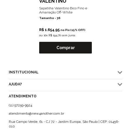
VALENTINO
Sapatilha Valentino Bico Fino e
Amarração Off-White
Tamanho -
36
R$ 1.654,95
no Pix (15% OFF)
ou
10x R$ 194,70 sem juros
Comprar
INSTITUCIONAL
AJUDA?
ATENDIMENTO
(11) 97259-9924
atendimento@new4another.com.br
Rua Campo Verde, 61 - CJ 72 - Jardim Europa, São Paulo | CEP: 01456-
010