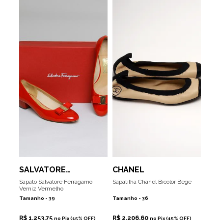
SALVATORE
CHANEL
FERRAGAMO
Sapato Salvatore Ferragamo
Sapatilha Chanel Bicolor Bege
Verniz Vermelho
Tamanho -
39
Tamanho -
36
R$ 1.253,75
R$ 2.206,60
no Pix (15% OFF)
no Pix (15% OFF)