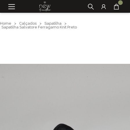
Home
>
Calçados
>
Sapatilha
>
Sapatilha Salvatore Ferragamo Knit Preto