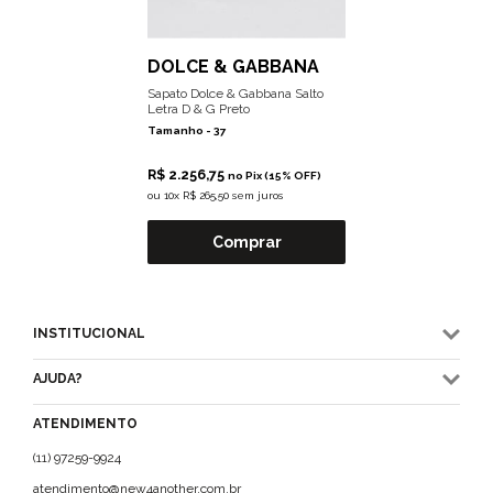
DOLCE & GABBANA
Sapato Dolce & Gabbana Salto
Letra D & G Preto
Tamanho -
37
R$ 2.256,75
no Pix (15% OFF)
ou
10x R$ 265,50 sem juros
Comprar
INSTITUCIONAL
AJUDA?
ATENDIMENTO
(11) 97259-9924
atendimento@new4another.com.br