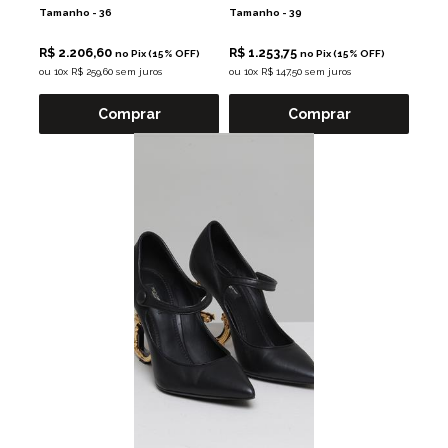
Tamanho -
36
Tamanho -
39
R$ 2.206,60
R$ 1.253,75
no Pix (15% OFF)
no Pix (15% OFF)
ou
10x R$ 259,60 sem juros
ou
10x R$ 147,50 sem juros
Comprar
Comprar