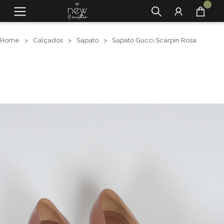
Home
>
Calçados
>
Sapato
>
Sapato Gucci Scarpin Rosa