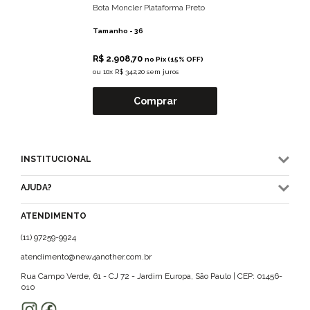
Bota Moncler Plataforma Preto
Tamanho -
36
R$ 2.908,70
no Pix (15% OFF)
ou
10x R$ 342,20 sem juros
Comprar
INSTITUCIONAL
AJUDA?
ATENDIMENTO
(11) 97259-9924
atendimento@new4another.com.br
Rua Campo Verde, 61 - CJ 72 - Jardim Europa, São Paulo | CEP: 01456-
010