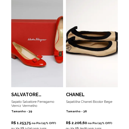
SALVATORE
CHANEL
FERRAGAMO
Sapato Salvatore Ferragamo
Sapatilha Chanel Bicolor Bege
Verniz Vermelho
Tamanho -
39
Tamanho -
36
R$ 1.253,75
R$ 2.206,60
no Pix (15% OFF)
no Pix (15% OFF)
ou
10x R$ 147,50 sem juros
ou
10x R$ 259,60 sem juros